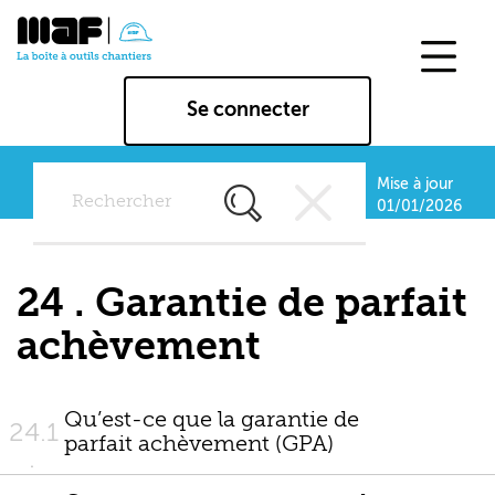
Aller
au
contenu
principal
Se connecter
Mise à jour
Rechercher
01/01/2026
dans
tous
les
24 . Garantie de parfait
chapitres
et
achèvement
tous
les
outils
Qu’est-ce que la garantie de
24.1
parfait achèvement (GPA)