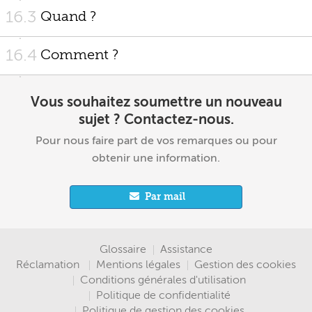
16.3
Quand ?
16.4
Comment ?
Vous souhaitez soumettre un nouveau
sujet ? Contactez-nous.
Pour nous faire part de vos remarques ou pour
obtenir une information.
Par mail
Menu
Glossaire
Assistance
Réclamation
Mentions légales
Gestion des cookies
Pied
Conditions générales d'utilisation
Politique de confidentialité
de
Politique de gestion des cookies