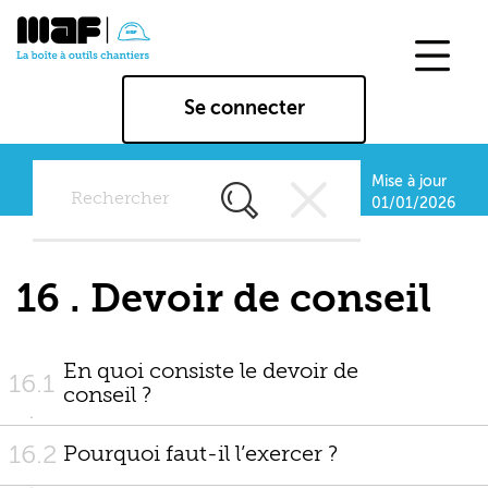
Aller
au
contenu
principal
Se connecter
Mise à jour
Rechercher
01/01/2026
dans
tous
les
16 . Devoir de conseil
chapitres
et
tous
En quoi consiste le devoir de
16.1
les
conseil ?
outils
16.2
Pourquoi faut-il l’exercer ?