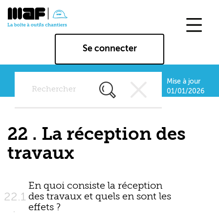
Aller
au
contenu
principal
Se connecter
Mise à jour
Rechercher
01/01/2026
dans
tous
les
22 . La réception des
chapitres
et
travaux
tous
les
outils
En quoi consiste la réception
22.1
des travaux et quels en sont les
effets ?