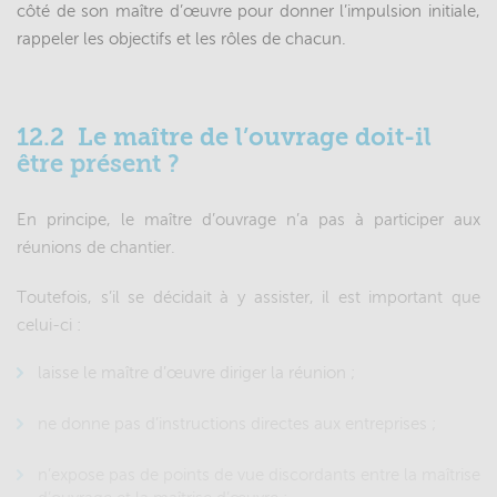
côté de son maître d’œuvre pour donner l’impulsion initiale,
rappeler les objectifs et les rôles de chacun.
12.2
Le maître de l’ouvrage doit-il
être présent ?
Paragraphes
En principe, le maître d’ouvrage n’a pas à participer aux
principaux
réunions de chantier.
Toutefois, s’il se décidait à y assister, il est important que
celui-ci :
laisse le maître d’œuvre diriger la réunion ;
ne donne pas d’instructions directes aux entreprises ;
n’expose pas de points de vue discordants entre la maîtrise