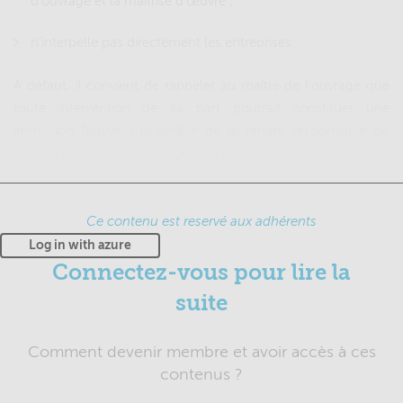
d’ouvrage et la maîtrise d’œuvre ;
n’interpelle pas directement les entreprises.
A défaut, il convient de rappeler au maître de l’ouvrage que
toute intervention de sa part pourrait constituer une
immixtion fautive susceptible de le rendre responsable de
tout ou partie des dommages qui en résulteraient.
Ce contenu est reservé aux adhérents
Log in with azure
Connectez-vous pour lire la
suite
Comment devenir membre et avoir accès à ces
contenus ?