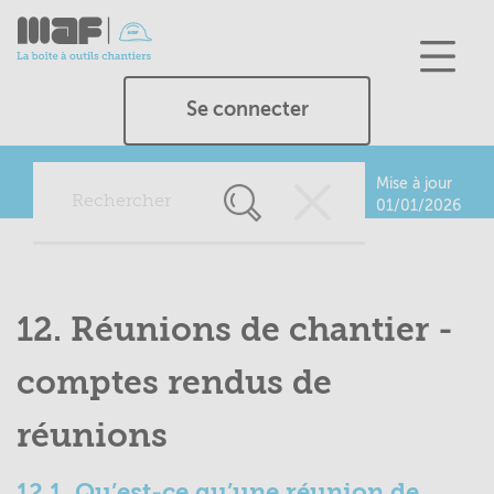
Aller
au
contenu
principal
Se connecter
Mise à jour
Rechercher
01/01/2026
dans
tous
les
chapitres
12. Réunions de chantier -
et
tous
comptes rendus de
les
outils
réunions
12.1
Qu’est-ce qu’une réunion de